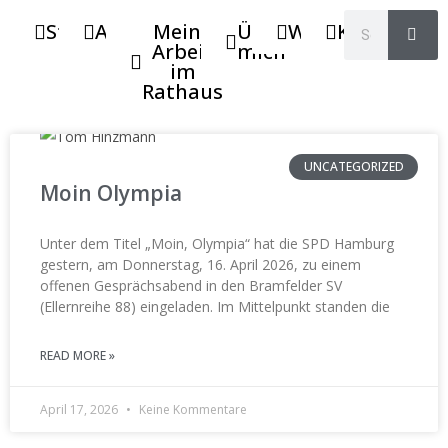
Startseite
Aktuelles
Meine
Über
Wahlkreis
Kontakt
Arbeit
mich
im
Rathaus
UNCATEGORIZED
Moin Olympia
Unter dem Titel „Moin, Olympia“ hat die SPD Hamburg
gestern, am Donnerstag, 16. April 2026, zu einem
offenen Gesprächsabend in den Bramfelder SV
(Ellernreihe 88) eingeladen. Im Mittelpunkt standen die
READ MORE »
April 17, 2026
Keine Kommentare