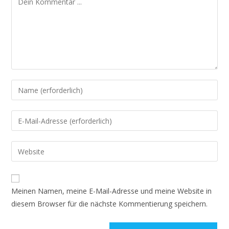
Gib
deinen
Namen
Gib
oder
deine
Benutzernamen
E-
Gib
zum
Mail-
deine
Kommentieren
Adresse
Website-
ein
zum
URL
Meinen Namen, meine E-Mail-Adresse und meine Website in
Kommentieren
ein
diesem Browser für die nächste Kommentierung speichern.
ein
(optional)