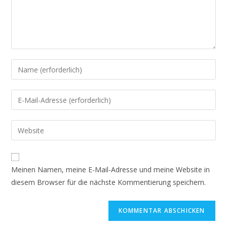
Gib
deinen
Namen
Gib
oder
deine
Benutzernamen
E-
Gib
zum
Mail-
deine
Kommentieren
Adresse
Website-
ein
zum
URL
Meinen Namen, meine E-Mail-Adresse und meine Website in
Kommentieren
ein
diesem Browser für die nächste Kommentierung speichern.
ein
(optional)