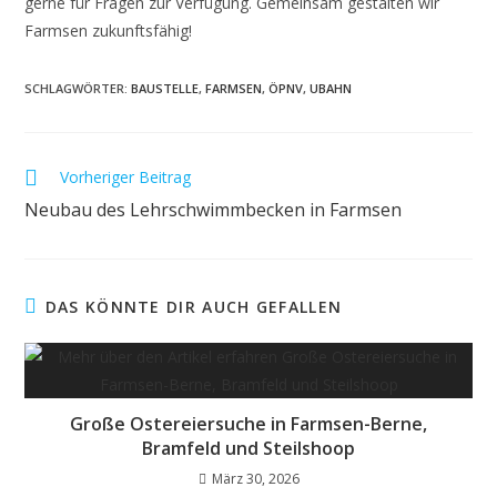
gerne für Fragen zur Verfügung. Gemeinsam gestalten wir
Farmsen zukunftsfähig!
SCHLAGWÖRTER
:
BAUSTELLE
,
FARMSEN
,
ÖPNV
,
UBAHN
Weitere
Vorheriger Beitrag
Artikel
Neubau des Lehrschwimmbecken in Farmsen
ansehen
DAS KÖNNTE DIR AUCH GEFALLEN
Große Ostereiersuche in Farmsen-Berne,
Bramfeld und Steilshoop
März 30, 2026