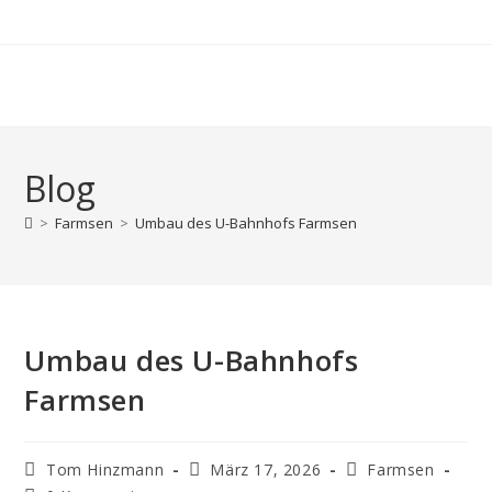
Zum
Inhalt
springen
Blog
>
Farmsen
>
Umbau des U-Bahnhofs Farmsen
Umbau des U-Bahnhofs
Farmsen
Beitrags-
Beitrag
Beitrags-
Tom Hinzmann
März 17, 2026
Farmsen
Autor:
veröffentlicht:
Kategorie: