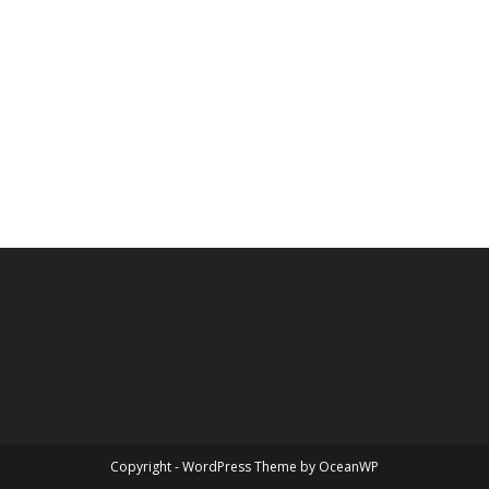
Über
Beiträge
Kommentare
Copyright - WordPress Theme by OceanWP