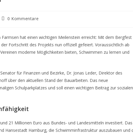
Beitrags-
0 Kommentare
Kommentare:
rmsen hat einen wichtigen Meilenstein erreicht: Mit dem Bergfest
r Fortschritt des Projekts nun offiziell gefeiert. Voraussichtlich ab
nd Vereinen moderne Möglichkeiten bieten, Schwimmen zu lernen und
 Senator für Finanzen und Bezirke, Dr. Jonas Leder, Direktor des
off über den aktuellen Stand der Bauarbeiten. Das neue
gen Schulparkplatzes und soll einen wichtigen Beitrag zur soziale
mfähigkeit
und 21 Millionen Euro aus Bundes- und Landesmitteln investiert. Das
 und Hansestadt Hamburg, die Schwimminfrastruktur auszubauen und 