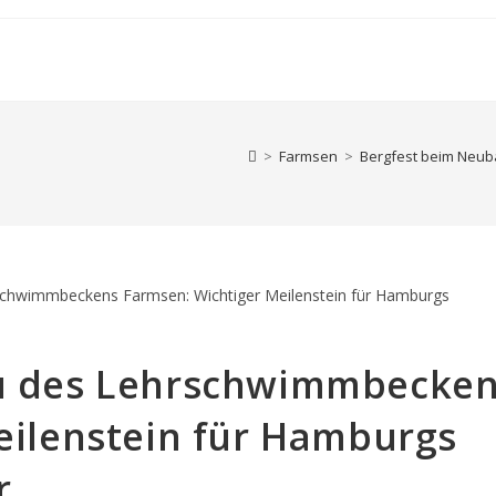
>
Farmsen
>
Bergfest beim Neub
u des Lehrschwimmbecke
eilenstein für Hamburgs
r