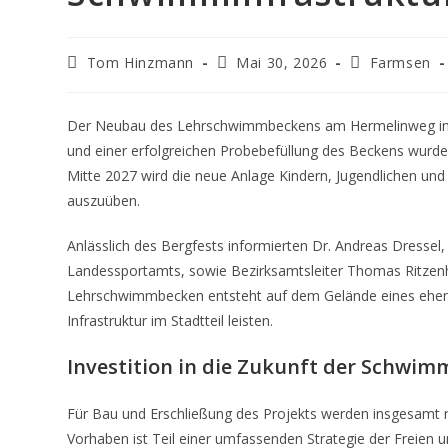
Beitrags-
Beitrag
Beitrags-
Tom Hinzmann
Mai 30, 2026
Farmsen
Autor:
veröffentlicht:
Kategorie:
Der Neubau des Lehrschwimmbeckens am Hermelinweg in Fa
und einer erfolgreichen Probebefüllung des Beckens wurde de
Mitte 2027 wird die neue Anlage Kindern, Jugendlichen u
auszuüben.
Anlässlich des Bergfests informierten Dr. Andreas Dressel,
Landessportamts, sowie Bezirksamtsleiter Thomas Ritzenh
Lehrschwimmbecken entsteht auf dem Gelände eines ehemali
Infrastruktur im Stadtteil leisten.
Investition in die Zukunft der Schwim
Für Bau und Erschließung des Projekts werden insgesamt r
Vorhaben ist Teil einer umfassenden Strategie der Freien