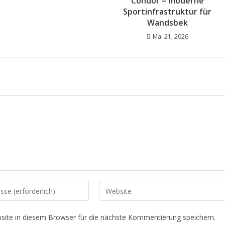
Condor – moderne
Sportinfrastruktur für
Wandsbek
Mai 21, 2026
Gib
deine
Website-
ite in diesem Browser für die nächste Kommentierung speichern.
URL