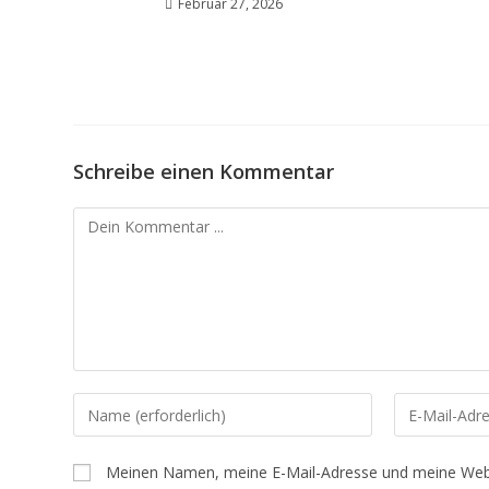
Februar 27, 2026
Schreibe einen Kommentar
Kommentieren
Gib
Gib
deinen
deine
Namen
E-
Meinen Namen, meine E-Mail-Adresse und meine Webs
oder
Mail-