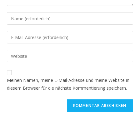
Gib
deinen
Namen
Gib
oder
deine
Benutzernamen
E-
Gib
zum
Mail-
deine
Kommentieren
Adresse
Website-
ein
zum
URL
Meinen Namen, meine E-Mail-Adresse und meine Website in
Kommentieren
ein
diesem Browser für die nächste Kommentierung speichern.
ein
(optional)